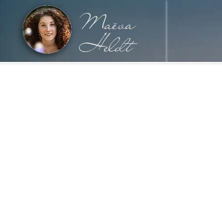
Maëva
Heldt