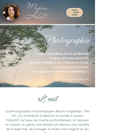
Maëva
Heldt
Photographie
Accueil >
« Since everything is but an illusion,
Perfect in being what it is,
Having nothing to do with good or bad,
Acceptance or rejection,
One might as well burst out laughing ! »
― Longchen Rabjam
L'oeil
La photographie m’accompagne depuis longtemps. Très
tôt, j’ai commencé à explorer le monde à travers
l’objectif. Le beau me touche profondément, et capturer
un instant, un geste, une lumière est devenu une manière
de m’exprimer, de partager à travers mon regard ce qui