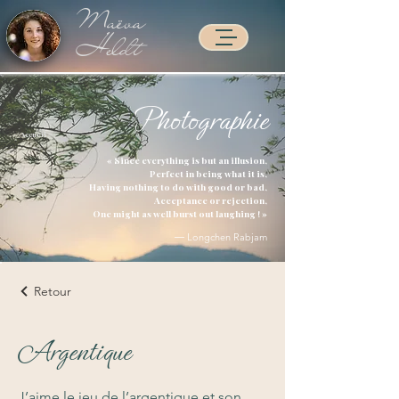
Maëva
Heldt
Photographie
Accueil >
« Since everything is but an illusion,
Perfect in being what it is,
Having nothing to do with good or bad,
Acceptance or rejection,
One might as well burst out laughing ! »
― Longchen Rabjam
Retour
Argentique
J’aime le jeu de l’argentique et son